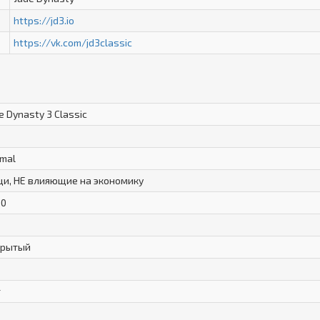
https://jd3.io
https://vk.com/jd3classic
e Dynasty 3 Classic
mal
и, НЕ влияющие на экономику
00
крытый
т