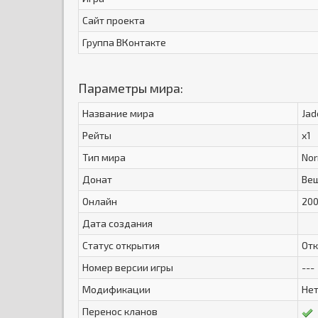
Сайт проекта
Группа ВКонтакте
Параметры мира:
Название мира
Jad
Рейты
x1
Тип мира
Nor
Донат
Вещ
Онлайн
20
Дата создания
Статус открытия
От
Номер версии игры
---
Модификации
Не
Перенос кланов