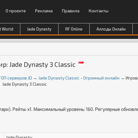
О проекте
Реклама
Правила
Контакты
t World
Jade Dynasty
RF Online
Аллоды Онлайн
р: Jade Dynasty 3 Classic
ТОП серверов JD
→
Jade Dynasty Classic - Огромный онлайн
→ Игров
Jade Dynasty 3 Classic
льтари). Рейты: х1. Максимальный уровень: 160. Регулярные обновл
Jade Dynasty