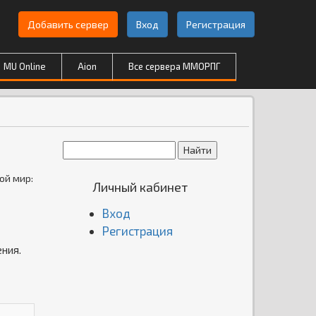
Добавить сервер
Вход
Регистрация
MU Online
Aion
Все сервера ММОРПГ
ой мир:
Личный кабинет
Вход
Регистрация
ения.