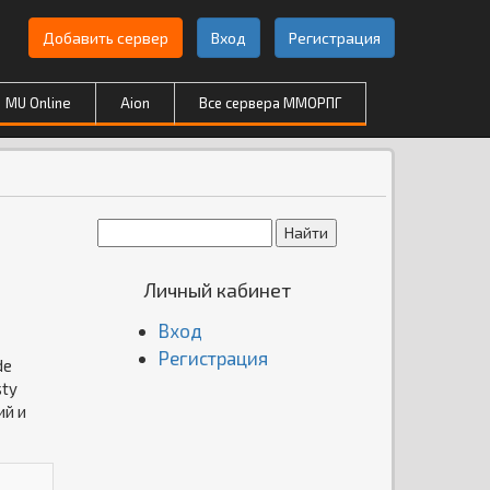
Добавить сервер
Вход
Регистрация
MU Online
Aion
Все сервера ММОРПГ
Личный кабинет
Вход
Регистрация
de
sty
ий и