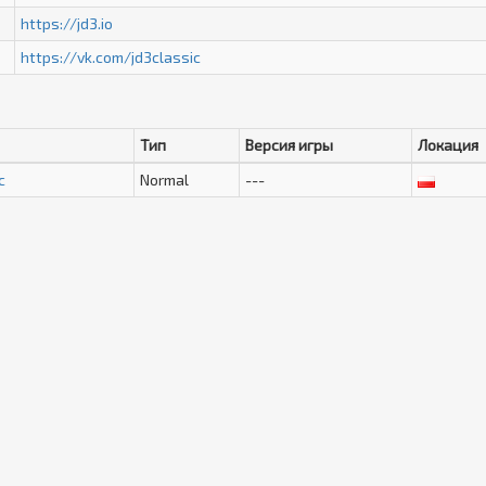
https://jd3.io
https://vk.com/jd3classic
Тип
Версия игры
Локация
c
Normal
---