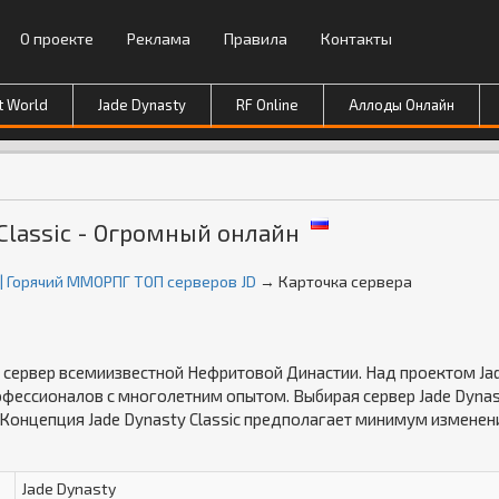
О проекте
Реклама
Правила
Контакты
t World
Jade Dynasty
RF Online
Аллоды Онлайн
 Classic - Огромный онлайн
 | Горячий ММОРПГ ТОП серверов JD
→ Карточка сервера
ий сервер всемиизвестной Нефритовой Династии. Над проектом Ja
офессионалов с многолетним опытом. Выбирая сервер Jade Dyna
. Концепция Jade Dynasty Classic предполагает минимум изменен
Jade Dynasty