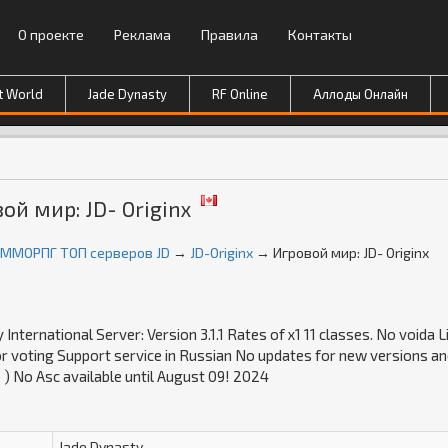
О проекте
Реклама
Правила
Контакты
t World
Jade Dynasty
RF Online
Аллоды Онлайн
ой мир: JD- Originx
й ММОРПГ ТОП серверов JD
→
JD-Originx
→ Игровой мир: JD- Originx
 International Server: Version 3.1.1 Rates of x1 11 classes. No voida L
r voting Support service in Russian No updates for new versions a
 ) No Asc available until August 09! 2024
Jade Dynasty