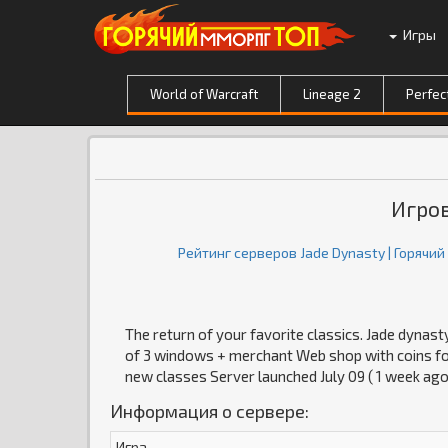
Игры
World of Warcraft
Lineage 2
Perfec
Игров
Рейтинг серверов Jade Dynasty | Горячи
The return of your favorite classics. Jade dynasty
of 3 windows + merchant Web shop with coins fo
new classes Server launched July 09 ( 1 week ago
Информация о сервере:
Игра