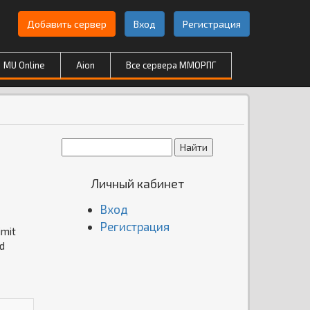
Добавить сервер
Вход
Регистрация
MU Online
Aion
Все сервера ММОРПГ
Личный кабинет
Вход
Регистрация
imit
nd