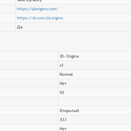
https://jdoriginx.com/
https://vk.com/jd.originx
Да
JD- Originx
x1
Normal
Нет
50
Открытый
3.1.1
Нет