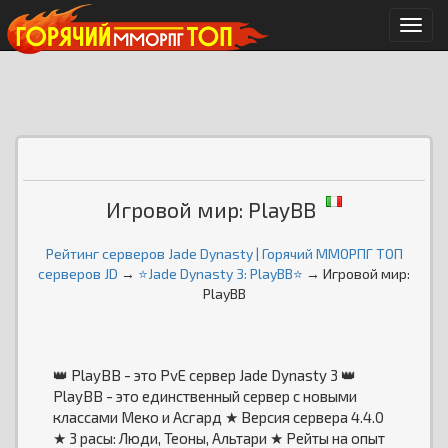
Мен
Игровой мир: PlayBB
Рейтинг серверов Jade Dynasty | Горячий ММОРПГ ТОП
серверов JD
→
⭐️Jade Dynasty 3: PlayBB⭐️
→ Игровой мир:
PlayBB
👑 PlayBB - это PvE сервер Jade Dynasty 3 👑
PlayBB - это единственный сервер с новыми
классами Меко и Асгард ★ Версия сервера 4.4.0
★ 3 расы: Люди, Теоны, Альтари ★ Рейты на опыт